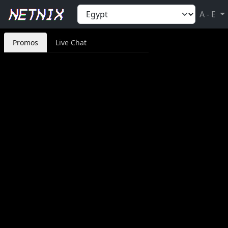
A - E
Promos
Live Chat