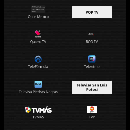
POP TV
Once Mexico
Quiero TV
RCG TV
TeleFórmula
Teleritmo
Televisa San Luis
Potosí
Televisa Piedras Negras
TVMÁS
TVP